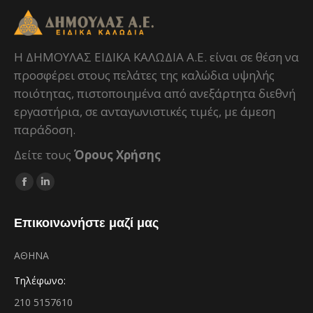
H ΔΗΜΟΥΛΑΣ ΕΙΔΙΚΑ ΚΑΛΩΔΙΑ Α.Ε. είναι σε θέση να
προσφέρει στους πελάτες της καλώδια υψηλής
ποιότητας, πιστοποιημένα από ανεξάρτητα διεθνή
εργαστήρια, σε ανταγωνιστικές τιμές, με άμεση
παράδοση.
Δείτε τους
Όρους Χρήσης
Facebook
Linkedin
page
page
Επικοινωνήστε μαζί μας
opens
opens
in
in
ΑΘΗΝΑ
new
new
window
window
Τηλέφωνο:
210 5157610