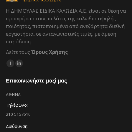
H ΔΗΜΟΥΛΑΣ ΕΙΔΙΚΑ ΚΑΛΩΔΙΑ Α.Ε. είναι σε θέση να
προσφέρει στους πελάτες της καλώδια υψηλής
ποιότητας, πιστοποιημένα από ανεξάρτητα διεθνή
εργαστήρια, σε ανταγωνιστικές τιμές, με άμεση
παράδοση.
Δείτε τους
Όρους Χρήσης
Facebook
Linkedin
page
page
Επικοινωνήστε μαζί μας
opens
opens
in
in
ΑΘΗΝΑ
new
new
window
window
Τηλέφωνο:
210 5157610
Διεύθυνση: