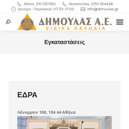
Aθήνα: 210 5157610
Θεσσαλονίκη: 2310 554628
Δευτέρα - Παρασκευή: 07.30-17.00
info@dimoulas.gr
Search:
Εγκαταστάσεις
You are here:
ΕΔΡΑ
Λένορμαν 100, 104 44 Αθήνα