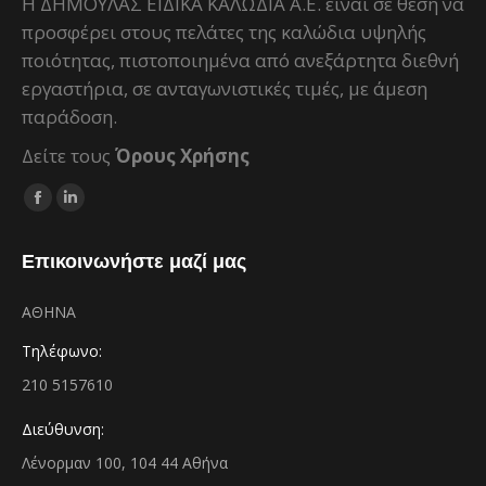
H ΔΗΜΟΥΛΑΣ ΕΙΔΙΚΑ ΚΑΛΩΔΙΑ Α.Ε. είναι σε θέση να
προσφέρει στους πελάτες της καλώδια υψηλής
ποιότητας, πιστοποιημένα από ανεξάρτητα διεθνή
εργαστήρια, σε ανταγωνιστικές τιμές, με άμεση
παράδοση.
Δείτε τους
Όρους Χρήσης
Facebook
Linkedin
page
page
Επικοινωνήστε μαζί μας
opens
opens
in
in
ΑΘΗΝΑ
new
new
window
window
Τηλέφωνο:
210 5157610
Διεύθυνση:
Λένορμαν 100, 104 44 Αθήνα